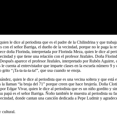
n le dice al periodista que es el padre de la Chilindrina y que trabaj
con el señor Barriga, el dueño de la vecindad, porque no le paga la re
ce doña Florinda, interpretada por Florinda Meza, quien le dice al per
ecindad y que tiene una relación con el profesor Jirafales. Doña Florind
Después aparece el profesor Jirafales, interpretado por Rubén Aguirre, qu
s le cuenta al entrevistador que imparte clases en la escuela número 9 
 grito “¡Ta-ta-ta-ta-ta!”, que usa cuando se enoja.
ández, quien le dice al periodista que es una vecina soltera y que est
la llaman “la bruja del 71” porque creen que hace brujería. Doña Clotil
por Edgar Vivar, quien le dice al periodista que es un niño gordito y 
su papá es el señor Barriga. Ñoño también le muestra al periodista su f
a vecindad, donde cantan una canción dedicada a Pepe Ludmir y agradecen 
 cultural.