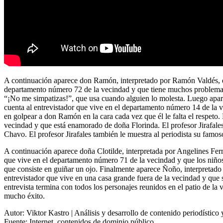
A continuación aparece don Ramón, interpretado por Ramón Valdés, quie
departamento número 72 de la vecindad y que tiene muchos problemas 
“¡No me simpatizas!”, que usa cuando alguien lo molesta. Luego apare
cuenta al entrevistador que vive en el departamento número 14 de la v
en golpear a don Ramón en la cara cada vez que él le falta el respeto. 
vecindad y que está enamorado de doña Florinda. El profesor Jirafale
Chavo. El profesor Jirafales también le muestra al periodista su famoso
A continuación aparece doña Clotilde, interpretada por Angelines Fern
que vive en el departamento número 71 de la vecindad y que los niños 
que consiste en guiñar un ojo. Finalmente aparece Ñoño, interpretado 
entrevistador que vive en una casa grande fuera de la vecindad y que 
entrevista termina con todos los personajes reunidos en el patio de l
mucho éxito.
Autor: Viktor Kastro | Análisis y desarrollo de contenido periodístico y
Fuente: Internet, contenidos de dominio público.