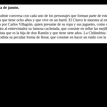
ta de jamón.
udmir conversa con cada uno de los personajes que forman parte de est
que tiene ocho años y que vive en un barril. El Chavo le muestra al entr
ado por Carlos Villagrán, quien presume de su ropa y sus juguetes, como 
al entrevistador su famosa cachetada, que consiste en inflar las mejil
dista que es la hija de don Ramón y que tiene siete años. La Chilindrina 
dista su peculiar forma de llorar, que consiste en hacer un ruido con la 